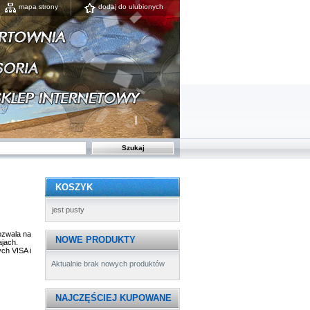
mapa strony
dodaj do ulubionych
KOSZYK
jest pusty
ozwala na
NOWE PRODUKTY
ajach.
ch VISA i
Aktualnie brak nowych produktów
NAJCZĘŚCIEJ KUPOWANE