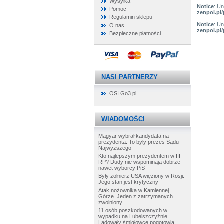
Wysyłka
Notice
: U
Pomoc
zenpol.pl
Regulamin sklepu
Notice
: U
O nas
zenpol.pl
Bezpieczne płatności
NASI PARTNERZY
OSI Go3.pl
WIADOMOŚCI
Magyar wybrał kandydata na
prezydenta. To były prezes Sądu
Najwyższego
Kto najlepszym prezydentem w III
RP? Dudy nie wspominają dobrze
nawet wyborcy PiS
Były żołnierz USA więziony w Rosji.
Jego stan jest krytyczny
Atak nożownika w Kamiennej
Górze. Jeden z zatrzymanych
zwolniony
11 osób poszkodowanych w
wypadku na Lubelszczyźnie.
Lądowały śmigłowce pogotowia