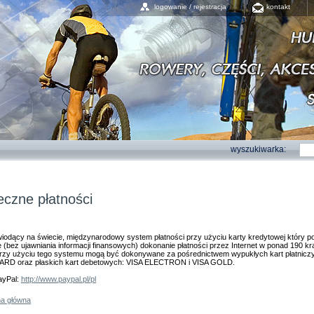
logowanie / rejestracja
kontakt
wyszukiwarka:
eczne płatności
wiodący na świecie, międzynarodowy system płatności przy użyciu karty kredytowej który p
 (bez ujawniania informacji finansowych) dokonanie płatności przez Internet w ponad 190 kr
przy użyciu tego systemu mogą być dokonywane za pośrednictwem wypukłych kart płatniczy
D oraz płaskich kart debetowych: VISA ELECTRON i VISA GOLD.
ayPal:
http://www.paypal.pl/pl
na główna