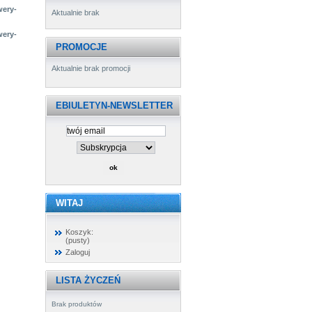
wery-
Aktualnie brak
wery-
PROMOCJE
Aktualnie brak promocji
EBIULETYN-NEWSLETTER
WITAJ
Koszyk:
(pusty)
Zaloguj
LISTA ŻYCZEŃ
Brak produktów