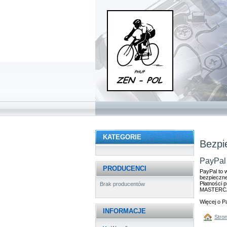
KATEGORIE
Bezpi
PayPal
PRODUCENCI
PayPal to 
bezpieczne
Płatności 
Brak producentów
MASTERCAR
Więcej o P
INFORMACJE
Stro