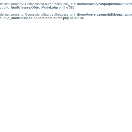
ndefined property: ConnectionsSource::$request_uri in
/home/roweryzenpolpl/domains/ro
/public_html/classes/ObjectModel.php
on line
328
ndefined property: ConnectionsSource::$request_uri in
/home/roweryzenpolpl/domains/ro
/public_html/classes/ConnectionsSource.php
on line
36